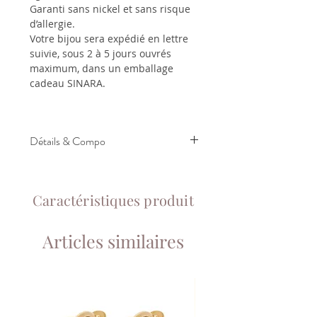
Garanti sans nickel et sans risque
d’allergie.
Votre bijou sera expédié en lettre
suivie, sous 2 à 5 jours ouvrés
maximum, dans un emballage
cadeau SINARA.
Détails & Compo
Taille: 59
Plaqué or et zircons
Caractéristiques produit
Conseils d'entretien:
Ce bijou doit être préservé des parfums
ou autres produits d’entretien et irritant
Articles similaires
afin de le garder le plus longtemps
possible. Nous vous recommandons de
toujours veiller à ranger votre bijou
après l'avoir porté dans la pochette