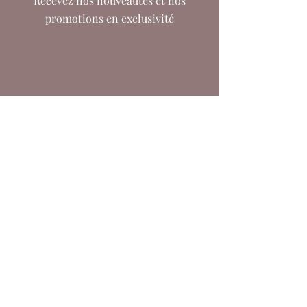
Recevez nos nouveautés et nos
promotions en exclusivité
Retours
Retours gratuits
En France métropolitaine
Vous avez un délai de 14 jours après l’achat pour nous
retourner l’article dans son emballage d’origine à :
SINARA BOUTIQUE
85 Rue de Levis
75017 Paris
Paiement sécurisé