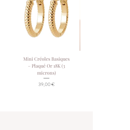
fournie pour le protéger.
Mini Créoles Basiques
Collier Sol de Our
– Plaqué Or 18K (3
Collier Court Pla
microns)
Or 18K (3 Microns)
Prix
39,00 €