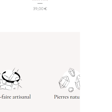
Prix
39,00 €