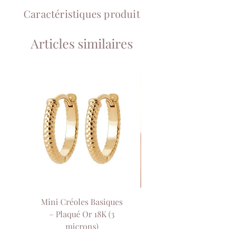
Caractéristiques produit
Articles similaires
Mini Créoles Basiques
Collier Sol de Our
– Plaqué Or 18K (3
Collier Court Pla
microns)
Or 18K (3 Microns)