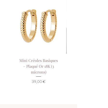
Mini Créoles Basiques
Collier Sol de Our
– Plaqué Or 18K (3
Collier Court Pla
microns)
Or 18K (3 Microns)
Prix
39,00 €