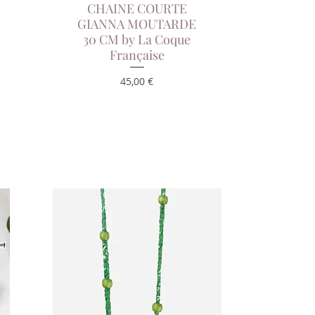
CHAINE COURTE
Aperçu rapide
GIANNA MOUTARDE
30 CM by La Coque
Française
Prix
45,00 €