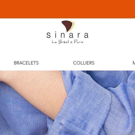
ra — l’énergie joyeuse du Brésil à
BRACELETS
COLLIERS