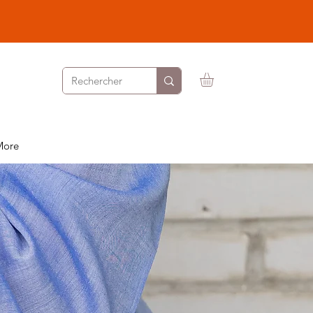
 porter
More