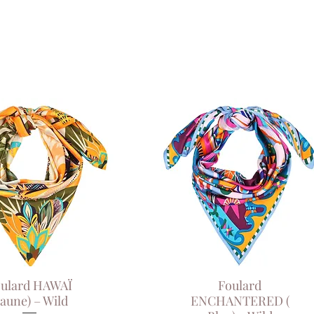
ulard HAWAÏ
Aperçu rapide
Aperçu rapide
Foulard
Jaune) – Wild
ENCHANTERED (