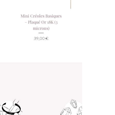
Mini Créoles Basiques
Collier Sol de Our
– Plaqué Or 18K (3
Collier Court Pla
microns)
Or 18K (3 Microns)
Prix
39,00 €