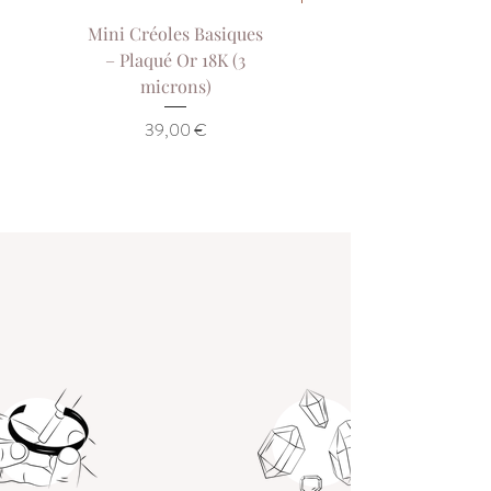
Mini Créoles Basiques
Collier Sol de Our
– Plaqué Or 18K (3
Collier Court Pla
microns)
Or 18K (3 Microns)
Prix
39,00 €