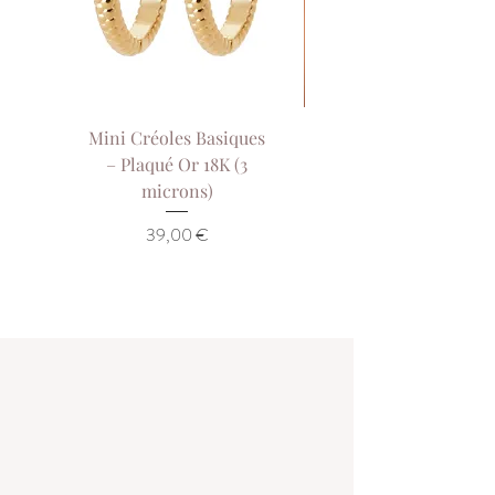
Mini Créoles Basiques
Collier Sol de Our
– Plaqué Or 18K (3
Collier Court Pla
microns)
Or 18K (3 Microns)
Prix
39,00 €