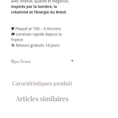
avec finesse, qualité et élégance,
inspirés par la lumière, la
créativité et l’énergie du Brésil
.
🛡️ Plaqué or 750 – 3 microns
🚚 Livraison rapide depuis la
France
🔄 Retours gratuits 14 jours
Bijou Sinara
🛡️ Plaqué or 750 – 3 microns
🚚 Livraison rapide depuis la France
Caractéristiques produit
🔄 Retours gratuits 14 jours
Articles similaires