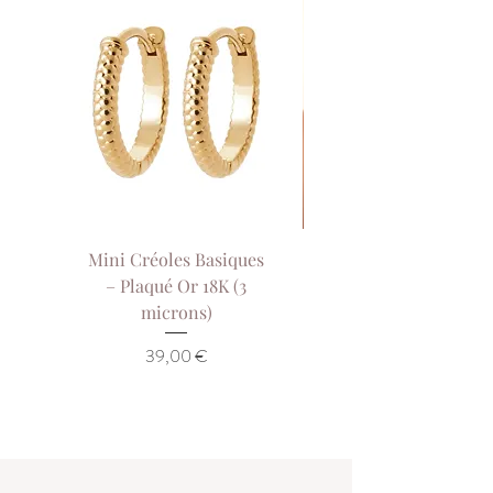
Mini Créoles Basiques
Collier Sol de Our
– Plaqué Or 18K (3
Collier Court Pla
microns)
Or 18K (3 Microns)
Prix
39,00 €