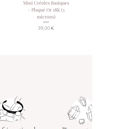
Mini Créoles Basiques
Collier Sol de Our
– Plaqué Or 18K (3
Collier Court Pla
microns)
Or 18K (3 Microns)
Prix
39,00 €